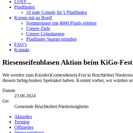
LOST…
Pfadfinden
10 gute Gründe für’s Pfadfinden
Komm mit an Bord!
Sommerlager mit 4000 Pfadis erleben
Unsere Ziele
Unsere Gründungen
Pfadfinder Stamm gründen
FAQ’s
Kontakt
Riesenseifenblasen Aktion beim KiGo-Fest
Wir werden zum Ki(oder)Go(ttesdienst)-Fest in Bruchköbel Niederis
diesem farbig-bunten Spektakel haben. Kommt vorbei, wir würden uns 
Datum
23.06.2024
Ort
Gemeinde Bruchköbel-Niederissigheim
Aktuelles
Termine
Offizielles
Ideensammlung